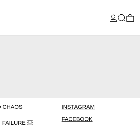
Buscar
0 
D CHAOS
INSTAGRAM
FACEBOOK
 FAILURE 💥
o