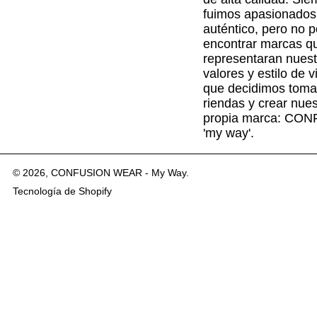
fuimos apasionados 
auténtico, pero no 
encontrar marcas q
representaran nuest
valores y estilo de v
que decidimos tomar
riendas y crear nues
propia marca: CO
'my way'.
© 2026,
CONFUSION WEAR - My Way
.
Tecnología de Shopify