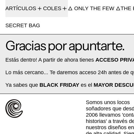
ARTÍCULOS
COLES
🜂 ONLY THE FEW 🜂
THE 
SECRET BAG
Gracias por apuntarte.
Estás dentro! A partir de ahora tienes
ACCESO PRIV
Lo más cercano... Te daremos acceso 24h antes de q
Ya sabes que
BLACK FRIDAY
es el
MAYOR DESCU
Somos unos locos
soñadores que desd
2006 llevamos 'con
historias' a través d
nuestros diseños e
de alta calidad. Sie