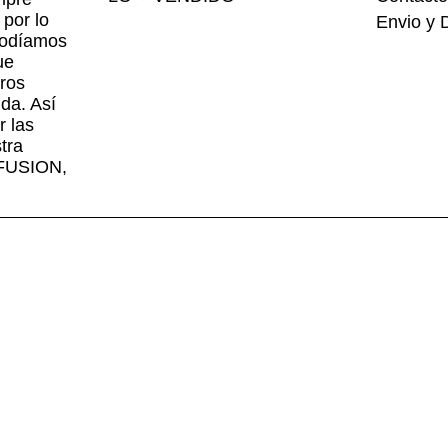
por lo
Envio y 
podíamos
ue
ros
ida. Así
 las
tra
NFUSION,