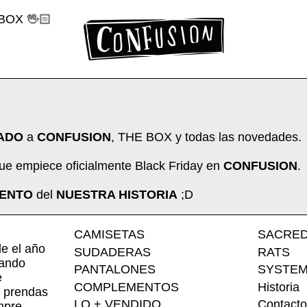
BOX 🖖🏻
ADO
a
CONFUSION
, THE BOX y todas las novedades.
ue empiece oficialmente Black Friday en
CONFUSION
.
ENTO
del
NUESTRA HISTORIA
;D
CAMISETAS
SACRE
e el año
SUDADERAS
RATS
tando
PANTALONES
SYSTEM
e
COMPLEMENTOS
Historia
n prendas
LO + VENDIDO
Contact
mpre